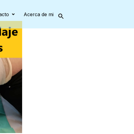
acto
Acerca de mi
Search
for:
Search Button