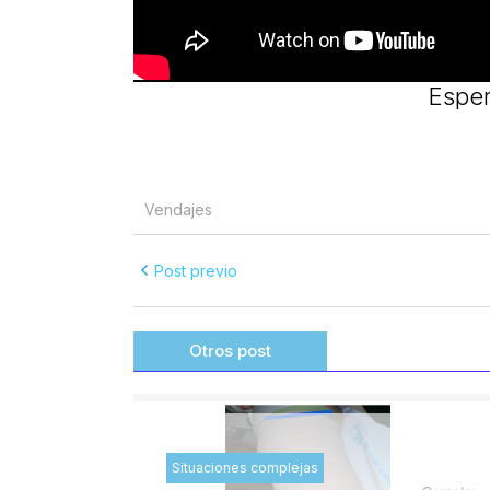
Esper
Vendajes
Post previo
Otros post
Situaciones complejas