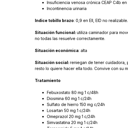
Insuficiencia venosa crónica CEAP C4b en
Incontinencia urinaria
Indice tobillo brazo
: 0,9 en EII, EID no realizable.
Situación funcional:
utiliza caminador para mov
no todas las resuelve correctamente.
Situación económica
: alta
Situación social:
reniegan de tener cuidadora, pe
resto lo quiere hacer ella todo. Convive con su m
Tratamiento
Febuxostato 80 mg 1 c/48h
Diosmina 60 mg 1 c/24h
Sulfato de hierro 150 mg c/24h
Losartan 50 mg 1 c/24h
Omeprazol 20 mg 1 c/24h
Simvastatina 20 mg 1 c/24h