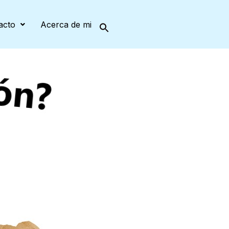
acto
Acerca de mi
Search
for:
Search Button