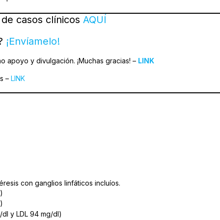
 de casos clínicos
AQUÍ
o?
¡Envíamelo!
o apoyo y divulgación. ¡Muchas gracias! –
LINK
ts –
LINK
esis con ganglios linfáticos incluíos.
)
)
/dl y LDL 94 mg/dl)