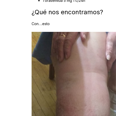
Torasemida 5 mg 1 c/24h
¿Qué nos encontramos?
Con….esto