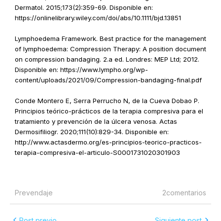
Dermatol. 2015;173(2):359-69. Disponible en:
https://onlinelibrary.wiley.com/doi/abs/10.1111/bjd.13851
Lymphoedema Framework. Best practice for the management
of lymphoedema: Compression Therapy: A position document
on compression bandaging. 2.a ed. Londres: MEP Ltd; 2012.
Disponible en: https://www.lympho.org/wp-
content/uploads/2021/09/Compression-bandaging-final.pdf
Conde Montero E, Serra Perrucho N, de la Cueva Dobao P.
Principios teórico-prácticos de la terapia compresiva para el
tratamiento y prevención de la úlcera venosa. Actas
Dermosifiliogr. 2020;111(10):829-34. Disponible en:
http://www.actasdermo.org/es-principios-teorico-practicos-
terapia-compresiva-el-articulo-S0001731020301903
Prevendaje
2comentarios
Post previo
Siguiente post